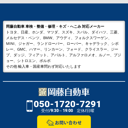
岡藤自動車 車検・整備・修理・キズ・へこみ 対応メーカー
トヨタ、日産、ホンダ、マツダ、スズキ、スバル、ダイハツ、三菱、
メルセデス・ベンツ、BMW、アウディ、フォルクスワーゲン、
MINI、ジャガー、ランドローバー、ローバー、キャデラック、シボ
レー、GMC、ハマー、リンカーン、フォード、クライスラー、ジー
プ、ダッジ、フィアット、アバルト、アルファロメオ、ルノー、プジ
ョー、シトロエン、ボルボ
その他 輸入車・国産車問わず対応いたします
050-1720-7291
受付/9:30～19:00 定休/日曜