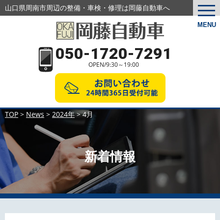
山口県周南市周辺の整備・車検・修理は岡藤自動車へ
togg
navi
MENU
050-1720-7291
OPEN/9:30～19:00
TOP
>
News
>
2024年
>
4月
新着情報