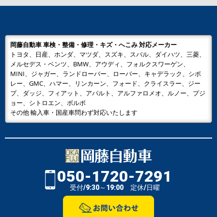
岡藤自動車 車検・整備・修理・キズ・へこみ 対応メーカー
トヨタ、日産、ホンダ、マツダ、スズキ、スバル、ダイハツ、三菱、
メルセデス・ベンツ、BMW、アウディ、フォルクスワーゲン、
MINI、ジャガー、ランドローバー、ローバー、キャデラック、シボ
レー、GMC、ハマー、リンカーン、フォード、クライスラー、ジー
プ、ダッジ、フィアット、アバルト、アルファロメオ、ルノー、プジ
ョー、シトロエン、ボルボ
その他 輸入車・国産車問わず対応いたします
050-1720-7291
受付/9:30～19:00 定休/日曜