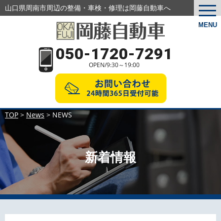
山口県周南市周辺の整備・車検・修理は岡藤自動車へ
togg
navi
MENU
050-1720-7291
OPEN/9:30～19:00
TOP
>
News
>
NEWS
新着情報