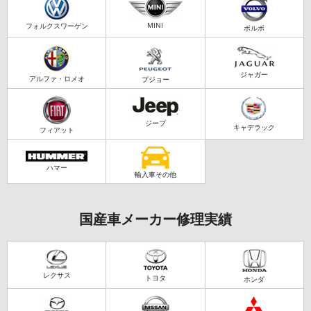
MINI
フォルクスワーゲン
ボルボ
ジャガー
アルファ・ロメオ
プジョー
ジープ
キャデラック
フィアット
ハマー
輸入車その他
国産車メーカー修理実績
レクサス
トヨタ
ホンダ