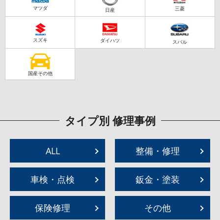
マツダ
三菱
日産
スズキ
ダイハツ
スバル
国産その他
タイプ別 修理事例
ALL
整備・修理
車検・点検
鈑金・塗装
保険修理
その他