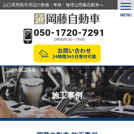
山口県周南市周辺の整備・車検・修理は岡藤自動車へ
togg
navi
MENU
050-1720-7291
OPEN/9:30～19:00
TOP
>
施工事例
>
鈑金・塗装
施工事例