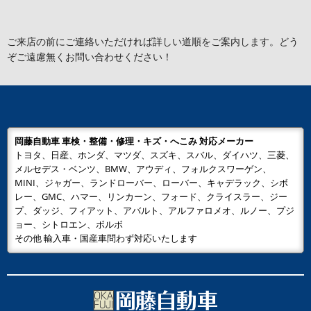
ご来店の前にご連絡いただければ詳しい道順をご案内します。どう
ぞご遠慮無くお問い合わせください！
岡藤自動車 車検・整備・修理・キズ・へこみ 対応メーカー
トヨタ、日産、ホンダ、マツダ、スズキ、スバル、ダイハツ、三菱、
メルセデス・ベンツ、BMW、アウディ、フォルクスワーゲン、
MINI、ジャガー、ランドローバー、ローバー、キャデラック、シボ
レー、GMC、ハマー、リンカーン、フォード、クライスラー、ジー
プ、ダッジ、フィアット、アバルト、アルファロメオ、ルノー、プジ
ョー、シトロエン、ボルボ
その他 輸入車・国産車問わず対応いたします