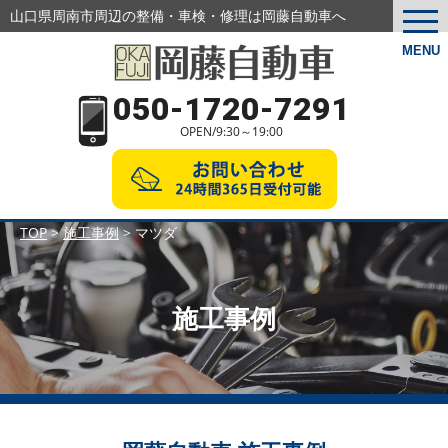
山口県周南市周辺の整備・車検・修理は岡藤自動車へ
togg
navi
MENU
050-1720-7291
OPEN/9:30～19:00
TOP
>
施工事例
>
マツダ
施工事例