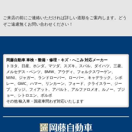
ご来店の前にご連絡いただければ詳しい道順をご案内します。どう
ぞご遠慮無くお問い合わせください！
岡藤自動車 車検・整備・修理・キズ・へこみ 対応メーカー
トヨタ、日産、ホンダ、マツダ、スズキ、スバル、ダイハツ、三菱、
メルセデス・ベンツ、BMW、アウディ、フォルクスワーゲン、
MINI、ジャガー、ランドローバー、ローバー、キャデラック、シボ
レー、GMC、ハマー、リンカーン、フォード、クライスラー、ジー
プ、ダッジ、フィアット、アバルト、アルファロメオ、ルノー、プジ
ョー、シトロエン、ボルボ
その他 輸入車・国産車問わず対応いたします