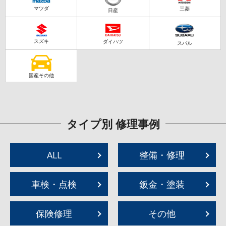
マツダ
三菱
日産
スズキ
ダイハツ
スバル
国産その他
タイプ別 修理事例
ALL
整備・修理
車検・点検
鈑金・塗装
保険修理
その他