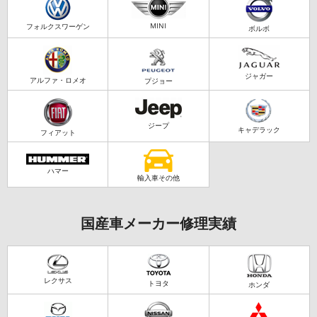
MINI
フォルクスワーゲン
ボルボ
ジャガー
アルファ・ロメオ
プジョー
ジープ
キャデラック
フィアット
ハマー
輸入車その他
国産車メーカー修理実績
レクサス
トヨタ
ホンダ