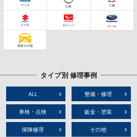
マツダ
三菱
日産
スズキ
ダイハツ
スバル
国産その他
タイプ別 修理事例
ALL
整備・修理
車検・点検
鈑金・塗装
保険修理
その他