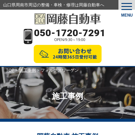
山口県周南市周辺の整備・車検・修理は岡藤自動車へ
togg
navi
MENU
050-1720-7291
OPEN/9:30～19:00
TOP
>
施工事例
>
フォルクスワーゲン
施工事例