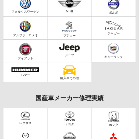
MINI
フォルクスワーゲン
ボルボ
ジャガー
アルファ・ロメオ
プジョー
ジープ
キャデラック
フィアット
ハマー
輸入車その他
国産車メーカー修理実績
レクサス
トヨタ
ホンダ