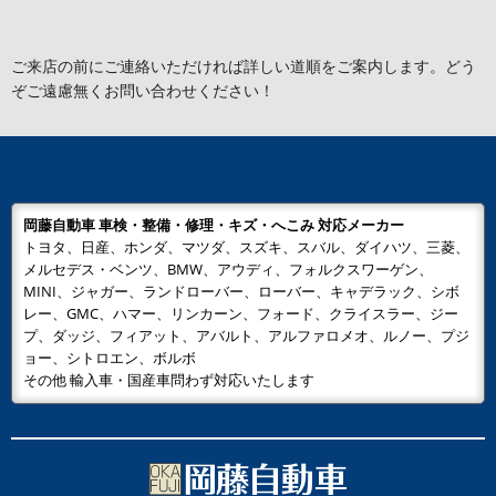
ご来店の前にご連絡いただければ詳しい道順をご案内します。どう
ぞご遠慮無くお問い合わせください！
岡藤自動車 車検・整備・修理・キズ・へこみ 対応メーカー
トヨタ、日産、ホンダ、マツダ、スズキ、スバル、ダイハツ、三菱、
メルセデス・ベンツ、BMW、アウディ、フォルクスワーゲン、
MINI、ジャガー、ランドローバー、ローバー、キャデラック、シボ
レー、GMC、ハマー、リンカーン、フォード、クライスラー、ジー
プ、ダッジ、フィアット、アバルト、アルファロメオ、ルノー、プジ
ョー、シトロエン、ボルボ
その他 輸入車・国産車問わず対応いたします