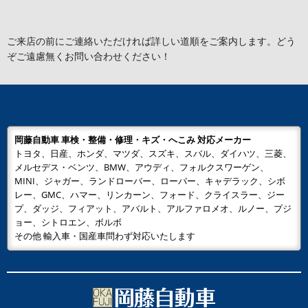
ご来店の前にご連絡いただければ詳しい道順をご案内します。どう
ぞご遠慮無くお問い合わせください！
岡藤自動車 車検・整備・修理・キズ・へこみ 対応メーカー
トヨタ、日産、ホンダ、マツダ、スズキ、スバル、ダイハツ、三菱、
メルセデス・ベンツ、BMW、アウディ、フォルクスワーゲン、
MINI、ジャガー、ランドローバー、ローバー、キャデラック、シボ
レー、GMC、ハマー、リンカーン、フォード、クライスラー、ジー
プ、ダッジ、フィアット、アバルト、アルファロメオ、ルノー、プジ
ョー、シトロエン、ボルボ
その他 輸入車・国産車問わず対応いたします