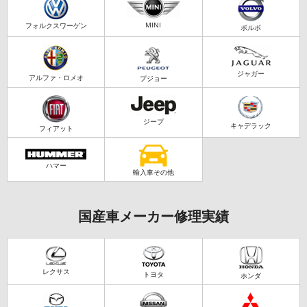
MINI
フォルクスワーゲン
ボルボ
ジャガー
アルファ・ロメオ
プジョー
ジープ
キャデラック
フィアット
ハマー
輸入車その他
国産車メーカー修理実績
レクサス
トヨタ
ホンダ