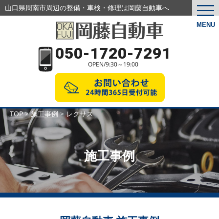
山口県周南市周辺の整備・車検・修理は岡藤自動車へ
togg
navi
MENU
050-1720-7291
OPEN/9:30～19:00
TOP
>
施工事例
>
レクサス
施工事例