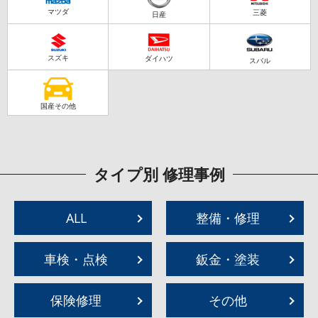
マツダ
三菱
日産
スズキ
ダイハツ
スバル
国産その他
タイプ別 修理事例
ALL
整備・修理
車検・点検
鈑金・塗装
保険修理
その他