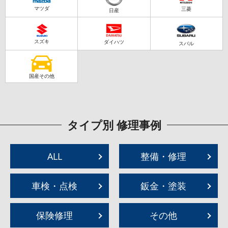
マツダ
三菱
日産
スズキ
ダイハツ
スバル
国産その他
タイプ別 修理事例
ALL
整備・修理
車検・点検
鈑金・塗装
保険修理
その他