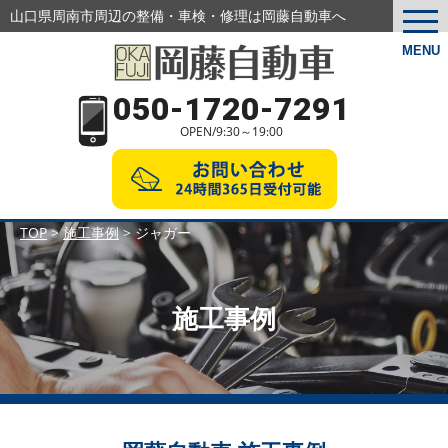
山口県周南市周辺の整備・車検・修理は岡藤自動車へ
togg
navi
MENU
050-1720-7291
OPEN/9:30～19:00
TOP
>
施工事例
>
ジャガー
施工事例