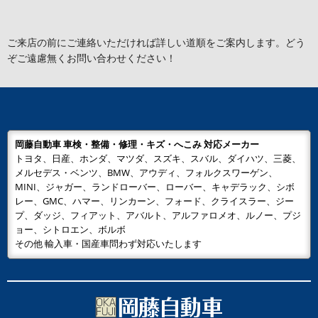
ご来店の前にご連絡いただければ詳しい道順をご案内します。どう
ぞご遠慮無くお問い合わせください！
岡藤自動車 車検・整備・修理・キズ・へこみ 対応メーカー
トヨタ、日産、ホンダ、マツダ、スズキ、スバル、ダイハツ、三菱、
メルセデス・ベンツ、BMW、アウディ、フォルクスワーゲン、
MINI、ジャガー、ランドローバー、ローバー、キャデラック、シボ
レー、GMC、ハマー、リンカーン、フォード、クライスラー、ジー
プ、ダッジ、フィアット、アバルト、アルファロメオ、ルノー、プジ
ョー、シトロエン、ボルボ
その他 輸入車・国産車問わず対応いたします