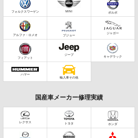
MINI
フォルクスワーゲン
ボルボ
ジャガー
アルファ・ロメオ
プジョー
ジープ
キャデラック
フィアット
ハマー
輸入車その他
国産車メーカー修理実績
レクサス
トヨタ
ホンダ