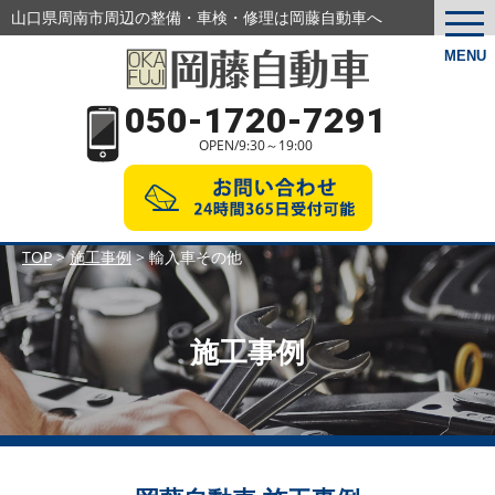
山口県周南市周辺の整備・車検・修理は岡藤自動車へ
togg
navi
MENU
050-1720-7291
OPEN/9:30～19:00
TOP
>
施工事例
>
輸入車その他
施工事例