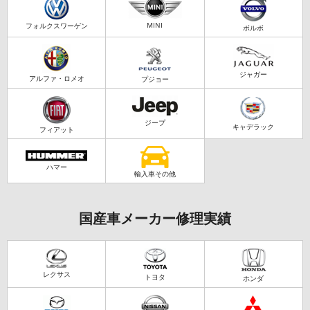
MINI
フォルクスワーゲン
ボルボ
ジャガー
アルファ・ロメオ
プジョー
ジープ
キャデラック
フィアット
ハマー
輸入車その他
国産車メーカー修理実績
レクサス
トヨタ
ホンダ