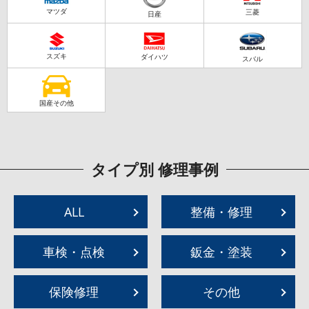
マツダ
三菱
日産
スズキ
ダイハツ
スバル
国産その他
タイプ別 修理事例
ALL
整備・修理
車検・点検
鈑金・塗装
保険修理
その他