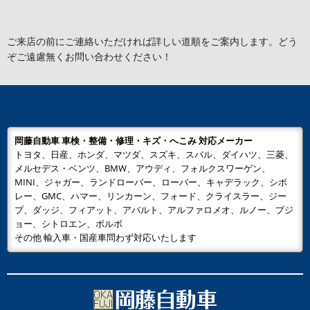
ご来店の前にご連絡いただければ詳しい道順をご案内します。どう
ぞご遠慮無くお問い合わせください！
岡藤自動車 車検・整備・修理・キズ・へこみ 対応メーカー
トヨタ、日産、ホンダ、マツダ、スズキ、スバル、ダイハツ、三菱、
メルセデス・ベンツ、BMW、アウディ、フォルクスワーゲン、
MINI、ジャガー、ランドローバー、ローバー、キャデラック、シボ
レー、GMC、ハマー、リンカーン、フォード、クライスラー、ジー
プ、ダッジ、フィアット、アバルト、アルファロメオ、ルノー、プジ
ョー、シトロエン、ボルボ
その他 輸入車・国産車問わず対応いたします